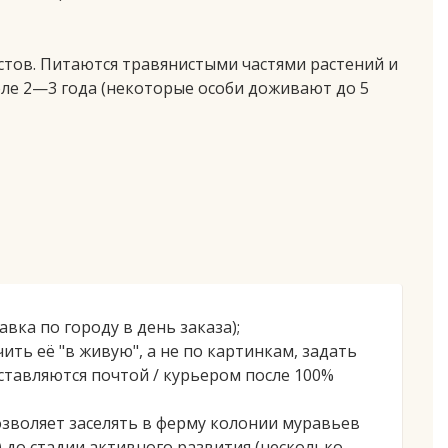
устов. Питаются травянистыми частями растений и
ле 2—3 года (некоторые особи доживают до 5
авка по городу в день заказа);
ть её "в живую", а не по картинкам, задать
ставляются почтой / курьером после 100%
озволяет заселять в ферму колонии муравьев
) до стадии активного развития (несколько