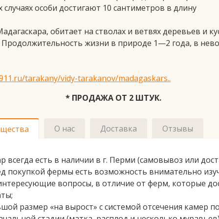
 случаях особи достигают 10 сантиметров в длину
адагаскара, обитает на стволах и ветвях деревьев и к
 Продолжительность жизни в природе 1—2 года, в нево
p911.ru/tarakany/vidy-tarakanov/madagaskars..
РОДАЖА ОТ 2 ШТУК.
О нас
Доставка
Отзывы
щества
р всегда есть в наличии в г. Перми (самовывоз или дост
д покупкой фермы есть возможность внимательно изучи
интересующие вопросы, в отличие от ферм, которые до
ты;
шой размер «на вырост» с системой отсечения камер п
ачальной стадии (матка, расплод и несколько муравьев