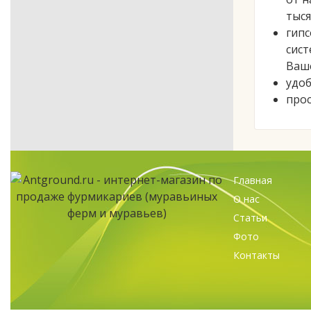
тыся
гипс
сист
Ваше
удоб
прос
Главная
О нас
Статьи
Фото
Контакты