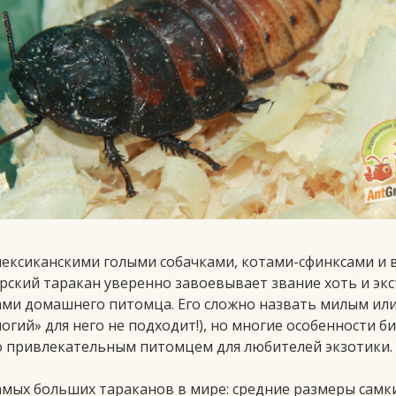
мексиканскими голыми собачками, котами-сфинксами и
рский таракан уверенно завоевывает звание хоть и эк
ми домашнего питомца. Его сложно назвать милым ил
огий» для него не подходит!), но многие особенности 
о привлекательным питомцем для любителей экзотики.
амых больших тараканов в мире: средние размеры самки