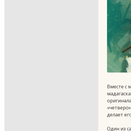
Вместе с 
мадагаска
оригинала
«четверон
делает ег
Один из с