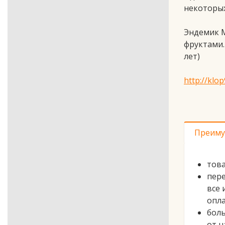
некоторых
Эндемик М
фруктами.
лет)
http://klo
* П
Преиму
това
пере
все 
опла
боль
от н